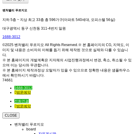
벤처밸리 푸르지오
지하 5층 ~ 지상 최고 33층 총 596가구(아파트 540세대, 오피스텔 56실)
대구광역시 동구 신천동 311-4번지 일원
1688-3012
©2025 벤처밸리 푸르지오 All Rights Reserved.※ 본 홈페이지의 CG, 지역도, 이
미지 및 내용은 소비자의 이해를 돕기 위해 제작된 것으로 실제와 다를 수 있습니
다.
※ 본 홈페이지의 개발계획은 지자체의 사업진행과정에서 변경, 축소, 취소될 수 있
으며 이는 당사와 무관합니다.
※ 본 홈페이지 제작과정상 오탈자가 있을 수 있으므로 정확한 내용은 샘플하우스
에서 확인하시기 바랍니다.
74661
1688-3012
방문예약
전화연결
방문예약
CLOSE
벤처밸리 푸르지오
board
자유게시판