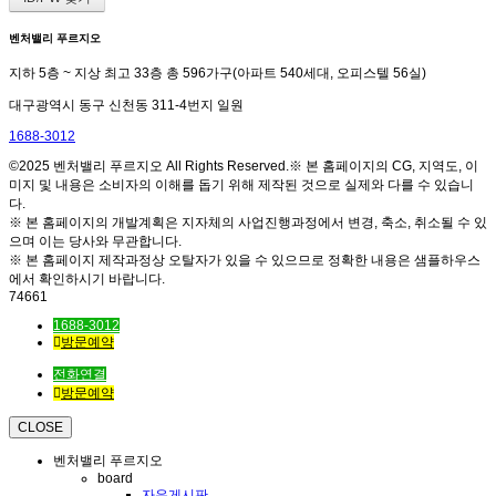
벤처밸리 푸르지오
지하 5층 ~ 지상 최고 33층 총 596가구(아파트 540세대, 오피스텔 56실)
대구광역시 동구 신천동 311-4번지 일원
1688-3012
©2025 벤처밸리 푸르지오 All Rights Reserved.※ 본 홈페이지의 CG, 지역도, 이
미지 및 내용은 소비자의 이해를 돕기 위해 제작된 것으로 실제와 다를 수 있습니
다.
※ 본 홈페이지의 개발계획은 지자체의 사업진행과정에서 변경, 축소, 취소될 수 있
으며 이는 당사와 무관합니다.
※ 본 홈페이지 제작과정상 오탈자가 있을 수 있으므로 정확한 내용은 샘플하우스
에서 확인하시기 바랍니다.
74661
1688-3012
방문예약
전화연결
방문예약
CLOSE
벤처밸리 푸르지오
board
자유게시판