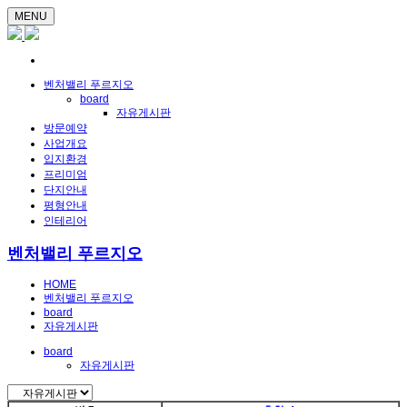
MENU
벤처밸리 푸르지오
board
자유게시판
방문예약
사업개요
입지환경
프리미엄
단지안내
평형안내
인테리어
벤처밸리 푸르지오
HOME
벤처밸리 푸르지오
board
자유게시판
board
자유게시판