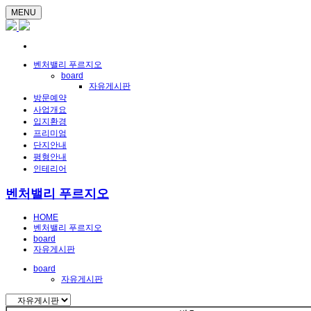
MENU
벤처밸리 푸르지오
board
자유게시판
방문예약
사업개요
입지환경
프리미엄
단지안내
평형안내
인테리어
벤처밸리 푸르지오
HOME
벤처밸리 푸르지오
board
자유게시판
board
자유게시판