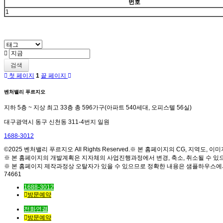
번호
1
검색
첫 페이지
1
끝 페이지
벤처밸리 푸르지오
지하 5층 ~ 지상 최고 33층 총 596가구(아파트 540세대, 오피스텔 56실)
대구광역시 동구 신천동 311-4번지 일원
1688-3012
©2025 벤처밸리 푸르지오 All Rights Reserved.※ 본 홈페이지의 CG, 지역
※ 본 홈페이지의 개발계획은 지자체의 사업진행과정에서 변경, 축소, 취소될 수 있
※ 본 홈페이지 제작과정상 오탈자가 있을 수 있으므로 정확한 내용은 샘플하우스에
74661
1688-3012
방문예약
전화연결
방문예약