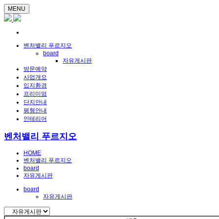
MENU
벤처밸리 푸르지오
board
자유게시판
방문예약
사업개요
입지환경
프리미엄
단지안내
평형안내
인테리어
벤처밸리 푸르지오
HOME
벤처밸리 푸르지오
board
자유게시판
board
자유게시판