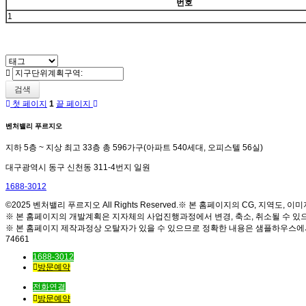
번호
1
검색
첫 페이지
1
끝 페이지
벤처밸리 푸르지오
지하 5층 ~ 지상 최고 33층 총 596가구(아파트 540세대, 오피스텔 56실)
대구광역시 동구 신천동 311-4번지 일원
1688-3012
©2025 벤처밸리 푸르지오 All Rights Reserved.※ 본 홈페이지의 CG, 지역
※ 본 홈페이지의 개발계획은 지자체의 사업진행과정에서 변경, 축소, 취소될 수 있
※ 본 홈페이지 제작과정상 오탈자가 있을 수 있으므로 정확한 내용은 샘플하우스에
74661
1688-3012
방문예약
전화연결
방문예약