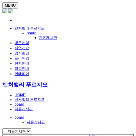
MENU
벤처밸리 푸르지오
board
자유게시판
방문예약
사업개요
입지환경
프리미엄
단지안내
평형안내
인테리어
벤처밸리 푸르지오
HOME
벤처밸리 푸르지오
board
자유게시판
board
자유게시판