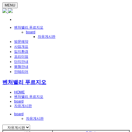
MENU
벤처밸리 푸르지오
board
자유게시판
방문예약
사업개요
입지환경
프리미엄
단지안내
평형안내
인테리어
벤처밸리 푸르지오
HOME
벤처밸리 푸르지오
board
자유게시판
board
자유게시판