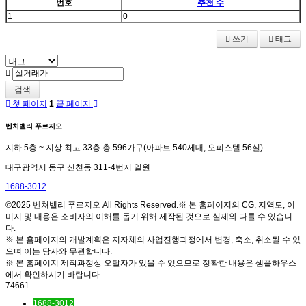
번호
추천 수
1
0
쓰기
태그
검색
첫 페이지
1
끝 페이지
벤처밸리 푸르지오
지하 5층 ~ 지상 최고 33층 총 596가구(아파트 540세대, 오피스텔 56실)
대구광역시 동구 신천동 311-4번지 일원
1688-3012
©2025 벤처밸리 푸르지오 All Rights Reserved.※ 본 홈페이지의 CG, 지역도, 이
미지 및 내용은 소비자의 이해를 돕기 위해 제작된 것으로 실제와 다를 수 있습니
다.
※ 본 홈페이지의 개발계획은 지자체의 사업진행과정에서 변경, 축소, 취소될 수 있
으며 이는 당사와 무관합니다.
※ 본 홈페이지 제작과정상 오탈자가 있을 수 있으므로 정확한 내용은 샘플하우스
에서 확인하시기 바랍니다.
74661
1688-3012