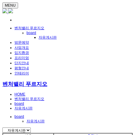
MENU
벤처밸리 푸르지오
board
자유게시판
방문예약
사업개요
입지환경
프리미엄
단지안내
평형안내
인테리어
벤처밸리 푸르지오
HOME
벤처밸리 푸르지오
board
자유게시판
board
자유게시판