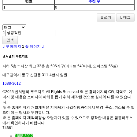
번호
추천 수
1
0
쓰기
태그
검색
첫 페이지
1
끝 페이지
벤처밸리 푸르지오
지하 5층 ~ 지상 최고 33층 총 596가구(아파트 540세대, 오피스텔 56실)
대구광역시 동구 신천동 311-4번지 일원
1688-3012
©2025 벤처밸리 푸르지오 All Rights Reserved.※ 본 홈페이지의 CG, 지역도, 이
미지 및 내용은 소비자의 이해를 돕기 위해 제작된 것으로 실제와 다를 수 있습니
다.
※ 본 홈페이지의 개발계획은 지자체의 사업진행과정에서 변경, 축소, 취소될 수 있
으며 이는 당사와 무관합니다.
※ 본 홈페이지 제작과정상 오탈자가 있을 수 있으므로 정확한 내용은 샘플하우스
에서 확인하시기 바랍니다.
74661
1688-3012