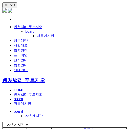
MENU
벤처밸리 푸르지오
board
자유게시판
방문예약
사업개요
입지환경
프리미엄
단지안내
평형안내
인테리어
벤처밸리 푸르지오
HOME
벤처밸리 푸르지오
board
자유게시판
board
자유게시판