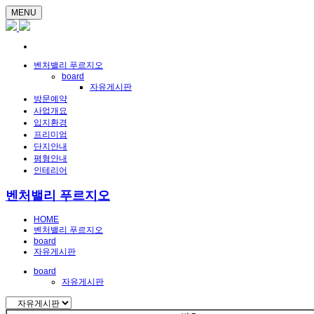
MENU
벤처밸리 푸르지오
board
자유게시판
방문예약
사업개요
입지환경
프리미엄
단지안내
평형안내
인테리어
벤처밸리 푸르지오
HOME
벤처밸리 푸르지오
board
자유게시판
board
자유게시판