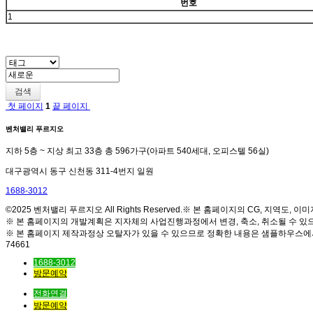
번호
1
검색
첫 페이지
1
끝 페이지
벤처밸리 푸르지오
지하 5층 ~ 지상 최고 33층 총 596가구(아파트 540세대, 오피스텔 56실)
대구광역시 동구 신천동 311-4번지 일원
1688-3012
©2025 벤처밸리 푸르지오 All Rights Reserved.※ 본 홈페이지의 CG, 지역
※ 본 홈페이지의 개발계획은 지자체의 사업진행과정에서 변경, 축소, 취소될 수 있
※ 본 홈페이지 제작과정상 오탈자가 있을 수 있으므로 정확한 내용은 샘플하우스에
74661
1688-3012
방문예약
전화연결
방문예약