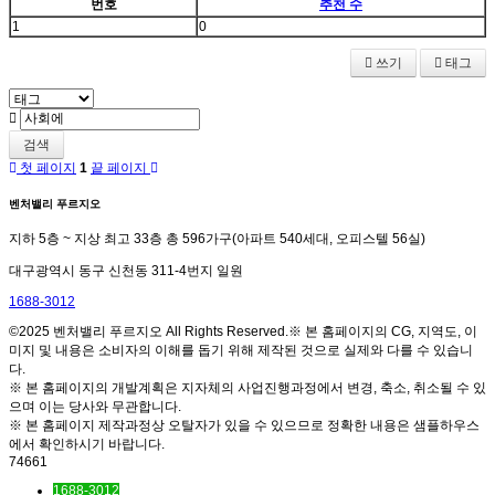
번호
추천 수
1
0
쓰기
태그
검색
첫 페이지
1
끝 페이지
벤처밸리 푸르지오
지하 5층 ~ 지상 최고 33층 총 596가구(아파트 540세대, 오피스텔 56실)
대구광역시 동구 신천동 311-4번지 일원
1688-3012
©2025 벤처밸리 푸르지오 All Rights Reserved.※ 본 홈페이지의 CG, 지역도, 이
미지 및 내용은 소비자의 이해를 돕기 위해 제작된 것으로 실제와 다를 수 있습니
다.
※ 본 홈페이지의 개발계획은 지자체의 사업진행과정에서 변경, 축소, 취소될 수 있
으며 이는 당사와 무관합니다.
※ 본 홈페이지 제작과정상 오탈자가 있을 수 있으므로 정확한 내용은 샘플하우스
에서 확인하시기 바랍니다.
74661
1688-3012