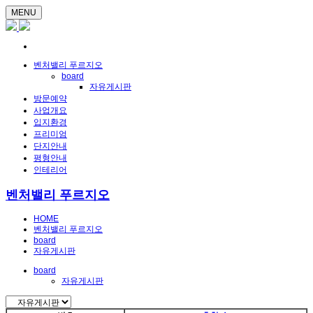
MENU
벤처밸리 푸르지오
board
자유게시판
방문예약
사업개요
입지환경
프리미엄
단지안내
평형안내
인테리어
벤처밸리 푸르지오
HOME
벤처밸리 푸르지오
board
자유게시판
board
자유게시판