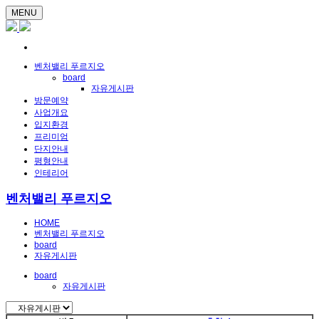
MENU
벤처밸리 푸르지오
board
자유게시판
방문예약
사업개요
입지환경
프리미엄
단지안내
평형안내
인테리어
벤처밸리 푸르지오
HOME
벤처밸리 푸르지오
board
자유게시판
board
자유게시판