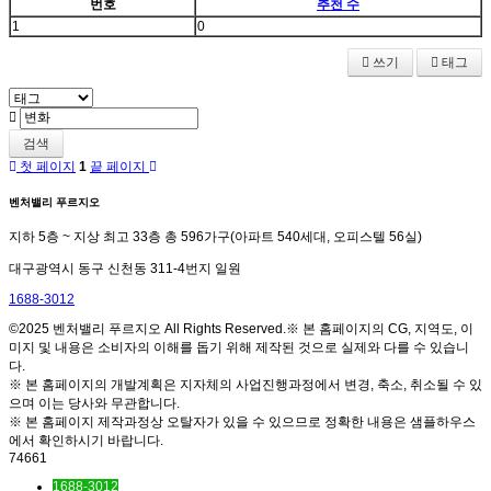
번호
추천 수
1
0
쓰기
태그
검색
첫 페이지
1
끝 페이지
벤처밸리 푸르지오
지하 5층 ~ 지상 최고 33층 총 596가구(아파트 540세대, 오피스텔 56실)
대구광역시 동구 신천동 311-4번지 일원
1688-3012
©2025 벤처밸리 푸르지오 All Rights Reserved.※ 본 홈페이지의 CG, 지역도, 이
미지 및 내용은 소비자의 이해를 돕기 위해 제작된 것으로 실제와 다를 수 있습니
다.
※ 본 홈페이지의 개발계획은 지자체의 사업진행과정에서 변경, 축소, 취소될 수 있
으며 이는 당사와 무관합니다.
※ 본 홈페이지 제작과정상 오탈자가 있을 수 있으므로 정확한 내용은 샘플하우스
에서 확인하시기 바랍니다.
74661
1688-3012