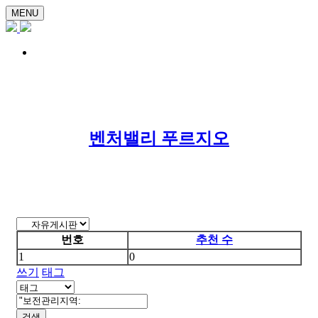
MENU
벤처밸리 푸르지오
번호
추천 수
1
0
쓰기
태그
검색