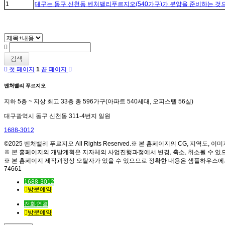
1
대구는 동구 신천동 벤처밸리푸르지오(540가구)가 분양을 준비하는 것
검색
첫 페이지
1
끝 페이지
벤처밸리 푸르지오
지하 5층 ~ 지상 최고 33층 총 596가구(아파트 540세대, 오피스텔 56실)
대구광역시 동구 신천동 311-4번지 일원
1688-3012
©2025 벤처밸리 푸르지오 All Rights Reserved.※ 본 홈페이지의 CG, 지역
※ 본 홈페이지의 개발계획은 지자체의 사업진행과정에서 변경, 축소, 취소될 수 있
※ 본 홈페이지 제작과정상 오탈자가 있을 수 있으므로 정확한 내용은 샘플하우스에
74661
1688-3012
방문예약
전화연결
방문예약