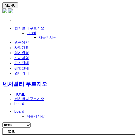
MENU
벤처밸리 푸르지오
board
자유게시판
방문예약
사업개요
입지환경
프리미엄
단지안내
평형안내
인테리어
벤처밸리 푸르지오
HOME
벤처밸리 푸르지오
board
board
자유게시판
번호