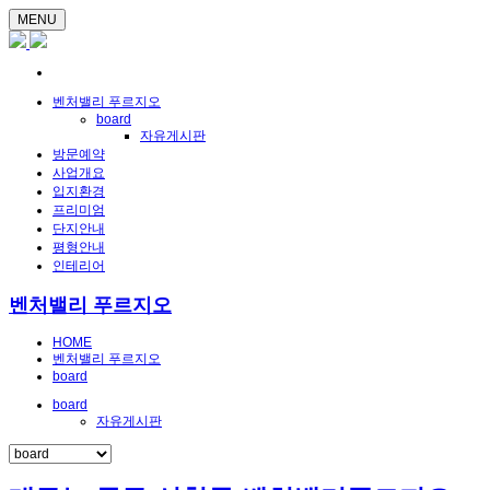
MENU
벤처밸리 푸르지오
board
자유게시판
방문예약
사업개요
입지환경
프리미엄
단지안내
평형안내
인테리어
벤처밸리 푸르지오
HOME
벤처밸리 푸르지오
board
board
자유게시판